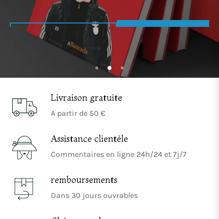
Sucesso Insucesso
Achetez-Le
10% De Réduction
Maintenant
Tous Les Produits
Todos Os Produtos
Achetez-Le Maintenant
Compre Já
Livraison gratuite
A partir de 50 €
Assistance clientèle
Commentaires en ligne 24h/24 et 7j/7
remboursements
Dans 30 jours ouvrables