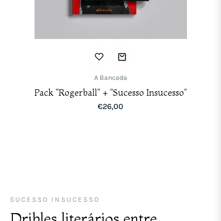
A Bancada
Pack "Rogerball" + "Sucesso Insucesso"
Prix
€26,00
habituel
SUCESSO INSUCESSO
Dribles literários entre ...