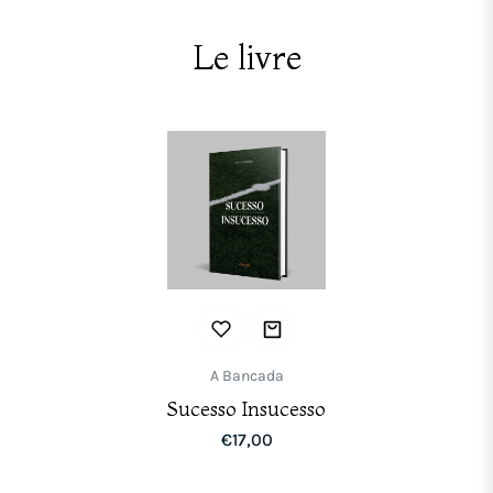
Le livre
A Bancada
Sucesso Insucesso
Prix
€17,00