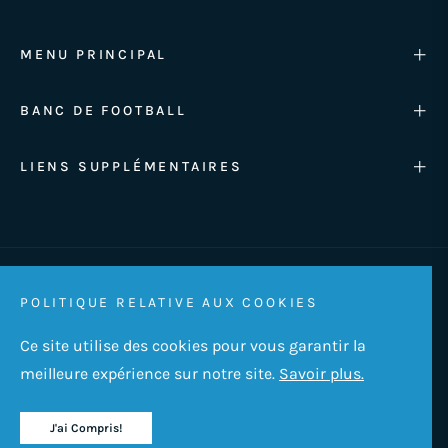
MENU PRINCIPAL
BANC DE FOOTBALL
LIENS SUPPLÉMENTAIRES
EUR €
POLITIQUE RELATIVE AUX COOKIES
Français
Ce site utilise des cookies pour vous garantir la
© 2023, aBancada - Banc de soccer. Propulsé par
meilleure expérience sur notre site.
Savoir plus.
Brava43
.
J'ai Compris!