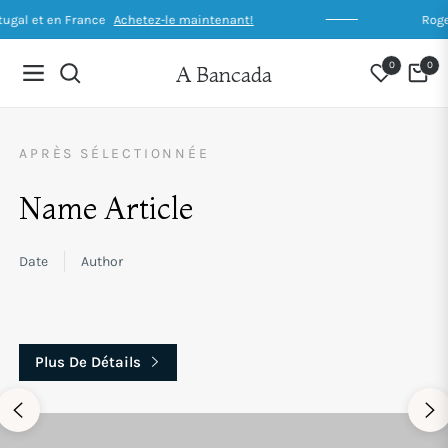
ugal et en France
Achetez-le maintenant!
Roger
0
0
A Bancada
Navigation
Chari
APRÈS SÉLECTIONNÉE
Name Article
Date
Author
Plus De Détails